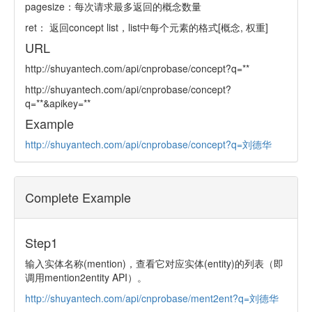
pagesize：每次请求最多返回的概念数量
ret： 返回concept list，list中每个元素的格式[概念, 权重]
URL
http://shuyantech.com/api/cnprobase/concept?q=**
http://shuyantech.com/api/cnprobase/concept?
q=**&apikey=**
Example
http://shuyantech.com/api/cnprobase/concept?q=刘德华
Complete Example
Step1
输入实体名称(mention)，查看它对应实体(entity)的列表（即
调用mention2entity API）。
http://shuyantech.com/api/cnprobase/ment2ent?q=刘德华