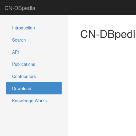
CN-DBpedia
Introduction
CN-DBpe
Search
API
Publications
Contributors
Download
Knowledge Works