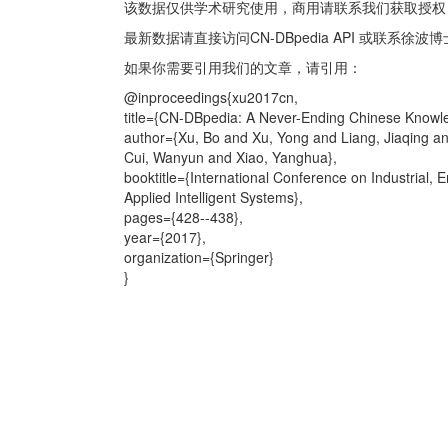
该数据仅供学术研究使用，商用请联系我们获取授权
最新数据请直接访问CN-DBpedia API 或联系徐波博士 xu
如果你需要引用我们的文章，请引用：
@inproceedings{xu2017cn,
title={CN-DBpedia: A Never-Ending Chinese Knowle
author={Xu, Bo and Xu, Yong and Liang, Jiaqing a
Cui, Wanyun and Xiao, Yanghua},
booktitle={International Conference on Industrial, 
Applied Intelligent Systems},
pages={428--438},
year={2017},
organization={Springer}
}